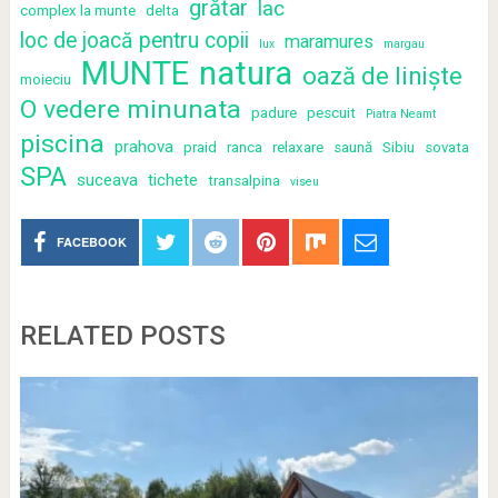
grătar
lac
complex la munte
delta
loc de joacă pentru copii
maramures
lux
margau
MUNTE
natura
oază de liniște
moieciu
O vedere minunata
padure
pescuit
Piatra Neamt
piscina
prahova
praid
ranca
relaxare
saună
Sibiu
sovata
SPA
suceava
tichete
transalpina
viseu
FACEBOOK
RELATED POSTS