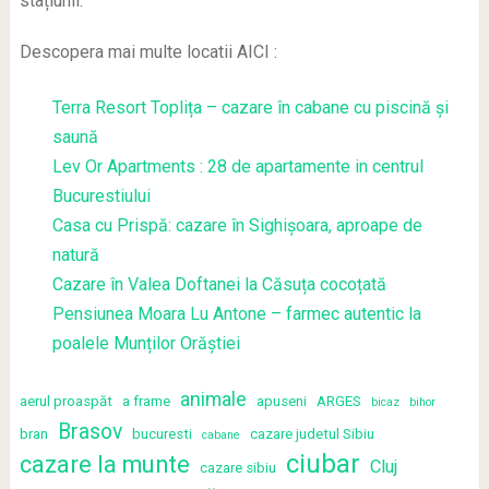
stațiunii.
Descopera mai multe locatii AICI :
Terra Resort Toplița – cazare în cabane cu piscină și
saună
Lev Or Apartments : 28 de apartamente in centrul
Bucurestiului
Casa cu Prispă: cazare în Sighișoara, aproape de
natură
Cazare în Valea Doftanei la Căsuța cocoțată
Pensiunea Moara Lu Antone – farmec autentic la
poalele Munților Orăștiei
animale
aerul proaspăt
a frame
apuseni
ARGES
bicaz
bihor
Brasov
bran
bucuresti
cazare judetul Sibiu
cabane
ciubar
cazare la munte
Cluj
cazare sibiu