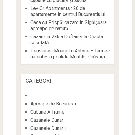
cabane cu piscină și saună
Lev Or Apartments : 28 de
apartamente in centrul Bucurestiului
Casa cu Prispă: cazare în Sighișoara,
aproape de natură
Cazare în Valea Doftanei la Căsuța
cocoțată
Pensiunea Moara Lu Antone – farmec
autentic la poalele Munților Orăștiei
CATEGORII
.
Aproape de Bucuresti
Cabane A-frame
Cazanele Dunari
Cazanele Dunarii