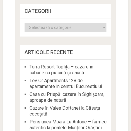
CATEGORII
Categorii
ARTICOLE RECENTE
Terra Resort Toplița – cazare în
cabane cu piscină și saună
Lev Or Apartments : 28 de
apartamente in centrul Bucurestiului
Casa cu Prispă: cazare în Sighișoara,
aproape de natură
Cazare în Valea Doftanei la Căsuța
cocoțată
Pensiunea Moara Lu Antone – farmec
autentic la poalele Munților Orăștiei