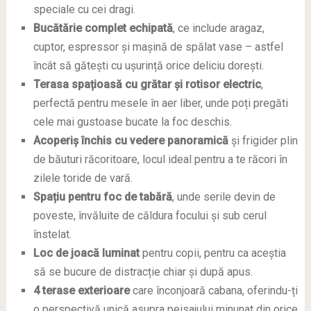
speciale cu cei dragi.
Bucătărie complet echipată
, ce include aragaz,
cuptor, espressor și mașină de spălat vase – astfel
încât să gătești cu ușurință orice deliciu dorești.
Terasa spațioasă cu grătar și rotisor electric
,
perfectă pentru mesele în aer liber, unde poți pregăti
cele mai gustoase bucate la foc deschis.
Acoperiș închis cu vedere panoramică
și frigider plin
de băuturi răcoritoare, locul ideal pentru a te răcori în
zilele toride de vară.
Spațiu pentru foc de tabără
, unde serile devin de
poveste, învăluite de căldura focului și sub cerul
înstelat.
Loc de joacă luminat
pentru copii, pentru ca aceștia
să se bucure de distracție chiar și după apus.
4 terase exterioare
care înconjoară cabana, oferindu-ți
o perspectivă unică asupra peisajului minunat din orice