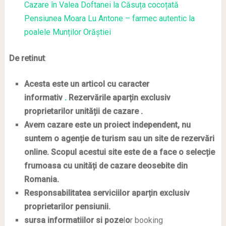
Cazare în Valea Doftanei la Căsuța cocoțată
Pensiunea Moara Lu Antone – farmec autentic la
poalele Munților Orăștiei
De retinut
:
Acesta este un articol cu caracter
informativ
.
Rezervările aparțin exclusiv
proprietarilor unității de cazare .
Avem cazare este un proiect independent, nu
suntem o agenție de turism sau un site de rezervări
online. Scopul acestui site este de a face o selecție
frumoasa cu unități de cazare deosebite din
Romania.
Responsabilitatea serviciilor aparțin exclusiv
proprietarilor pensiunii.
sursa informatiilor si poze
l
o
r booking