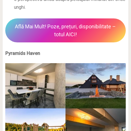
unghi.
Află Mai Mult! Poze, prețuri, disponibilitate –
totul AICI!
Pyramids Haven