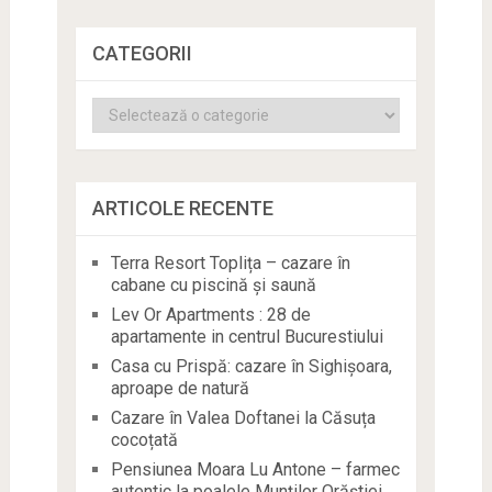
CATEGORII
Categorii
ARTICOLE RECENTE
Terra Resort Toplița – cazare în
cabane cu piscină și saună
Lev Or Apartments : 28 de
apartamente in centrul Bucurestiului
Casa cu Prispă: cazare în Sighișoara,
aproape de natură
Cazare în Valea Doftanei la Căsuța
cocoțată
Pensiunea Moara Lu Antone – farmec
autentic la poalele Munților Orăștiei