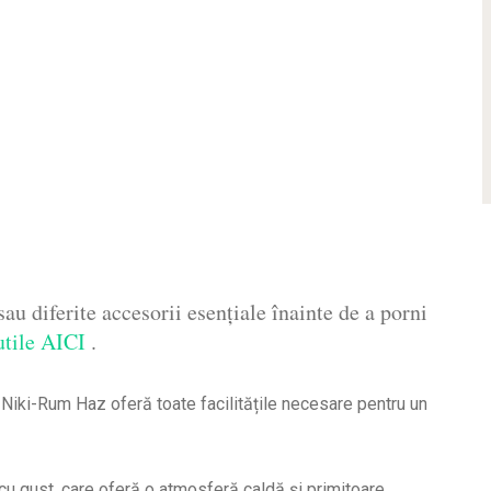
au diferite accesorii esențiale înainte de a porni
utile AICI
.
Niki-Rum Haz oferă toate facilitățile necesare pentru un
 gust, care oferă o atmosferă caldă și primitoare.