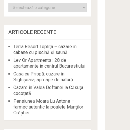
Categorii
ARTICOLE RECENTE
Terra Resort Toplița – cazare în
cabane cu piscină și saună
Lev Or Apartments : 28 de
apartamente in centrul Bucurestiului
Casa cu Prispă: cazare în
Sighișoara, aproape de natură
Cazare în Valea Doftanei la Căsuța
cocoțată
Pensiunea Moara Lu Antone –
farmec autentic la poalele Munților
Orăștiei