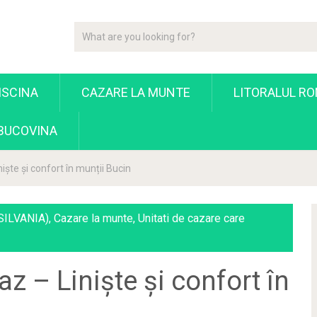
ISCINA
CAZARE LA MUNTE
LITORALUL R
 BUCOVINA
ște și confort în munții Bucin
SILVANIA)
,
Cazare la munte
,
Unitati de cazare care
 – Liniște și confort în