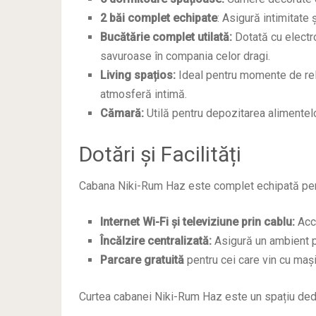
2 băi complet echipate
: Asigură intimitate 
Bucătărie complet utilată:
Dotată cu electr
savuroase în compania celor dragi.
Living spațios:
Ideal pentru momente de rela
atmosferă intimă.
Cămară:
Utilă pentru depozitarea alimentelor
Dotări și Facilități
Cabana Niki-Rum Haz este complet echipată pentru
Internet Wi-Fi și televiziune prin cablu:
Acce
Încălzire centralizată:
Asigură un ambient pl
Parcare gratuită
pentru cei care vin cu mași
Curtea cabanei Niki-Rum Haz este un spațiu dedica