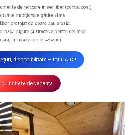
mente de relaxare în aer liber (contra cost).
parate tradiționale gătite afară.
iber, protejat de soare sau ploaie.
e joacă sigure și atractive pentru cei mici.
tură, în împrejurimile cabanei.
țuri, disponibilitate – totul AICI!
si cu tichete de vacanta