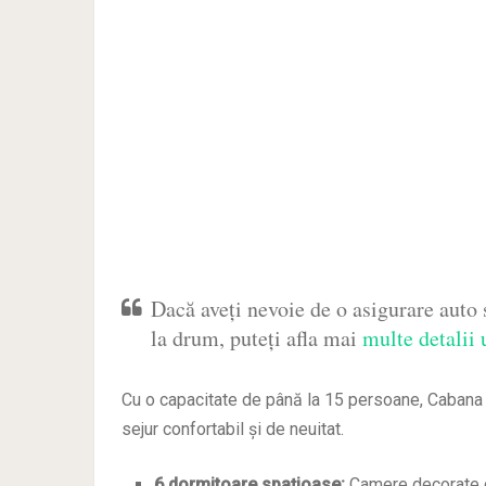
Dacă aveți nevoie de o asigurare auto s
la drum, puteți afla mai
multe detalii 
Cu o capacitate de până la 15 persoane, Cabana 
sejur confortabil și de neuitat.
6 dormitoare spațioase:
Camere decorate cu