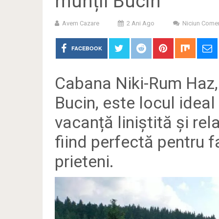
munții Bucin
Avem Cazare
2 Ani Ago
Niciun Comen
FACEBOOK
Cabana Niki-Rum Haz, 
Bucin, este locul idea
vacanță liniștită și rel
fiind perfectă pentru f
prieteni.