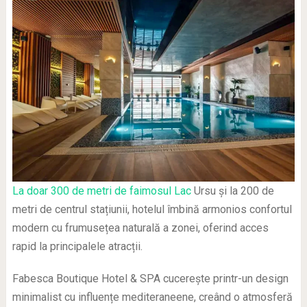
La doar 300 de metri de faimosul Lac
Ursu și la 200 de
metri de centrul stațiunii, hotelul îmbină armonios confortul
modern cu frumusețea naturală a zonei, oferind acces
rapid la principalele atracții.
Fabesca Boutique Hotel & SPA cucerește printr-un design
minimalist cu influențe mediteraneene, creând o atmosferă