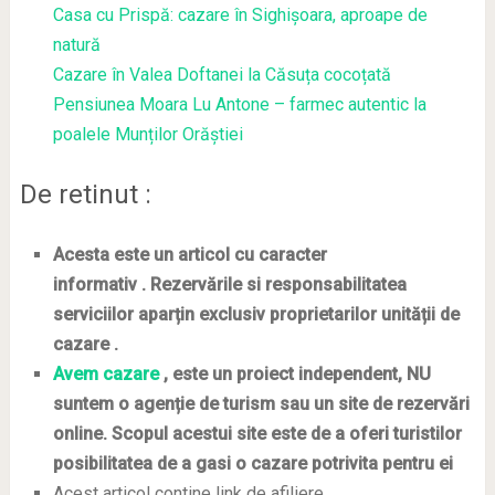
Casa cu Prispă: cazare în Sighișoara, aproape de
natură
Cazare în Valea Doftanei la Căsuța cocoțată
Pensiunea Moara Lu Antone – farmec autentic la
poalele Munților Orăștiei
De retinut :
Acesta este un articol cu caracter
informativ . Rezervările si responsabilitatea
serviciilor aparțin exclusiv proprietarilor unității de
cazare .
Avem cazare
, este un proiect independent, NU
suntem o agenție de turism sau un site de rezervări
online. Scopul acestui site este de
a oferi turistilor
posibilitatea de a gasi o cazare potrivita pentru ei
Acest articol contine link de afiliere