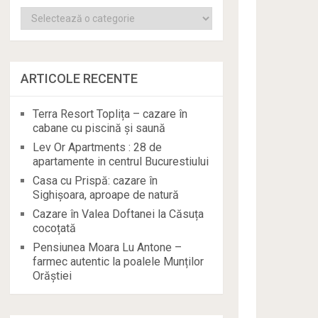
Categorii
ARTICOLE RECENTE
Terra Resort Toplița – cazare în
cabane cu piscină și saună
Lev Or Apartments : 28 de
apartamente in centrul Bucurestiului
Casa cu Prispă: cazare în
Sighișoara, aproape de natură
Cazare în Valea Doftanei la Căsuța
cocoțată
Pensiunea Moara Lu Antone –
farmec autentic la poalele Munților
Orăștiei