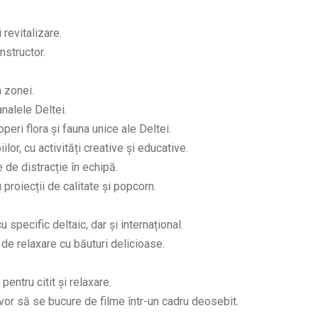
revitalizare.
nstructor.
a zonei.
nalele Deltei.
eri flora și fauna unice ale Deltei.
lor, cu activități creative și educative.
 de distracție în echipă.
cu proiecții de calitate și popcorn.
 specific deltaic, dar și internațional.
 de relaxare cu băuturi delicioase.
pentru citit și relaxare.
vor să se bucure de filme într-un cadru deosebit.