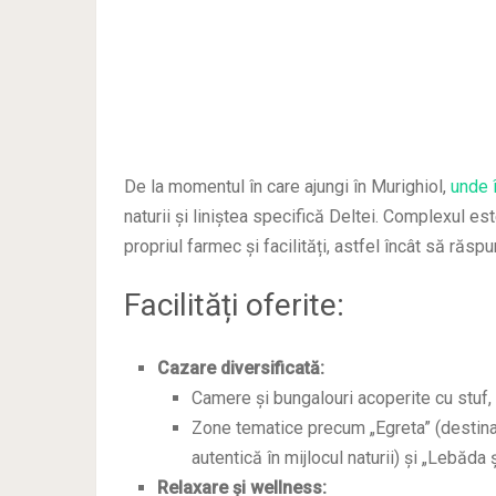
De la momentul în care ajungi în Murighiol,
unde î
naturii și liniștea specifică Deltei. Complexul e
propriul farmec și facilități, astfel încât să răspu
Facilități oferite:
Cazare diversificată:
Camere și bungalouri acoperite cu stuf, 
Zone tematice precum „Egreta” (destinată
autentică în mijlocul naturii) și „Lebăda 
Relaxare și wellness: