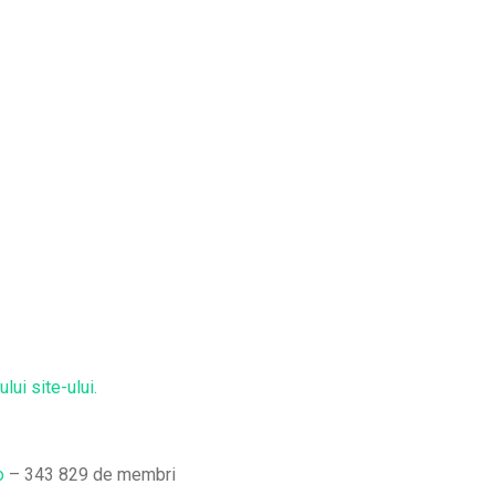
lui site-ului.
ro
–
343 829 de membri