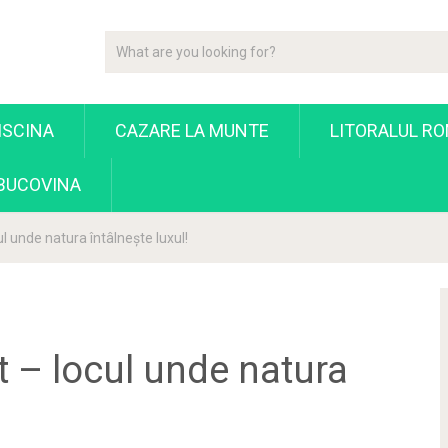
ISCINA
CAZARE LA MUNTE
LITORALUL R
 BUCOVINA
l unde natura întâlnește luxul!
t – locul unde natura