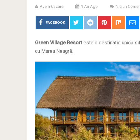
Avem Cazare
1 An Ago
Niciun Comen
FACEBOOK
Green Village Resort
este o destinație unică si
cu Marea Neagră.