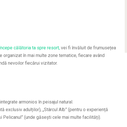
ncepe călătoria ta spre resort,
vei fi învăluit de frumusețea
ste organizat în mai multe zone tematice, fiecare având
ndă nevoilor fiecărui vizitator.
integrate armonios în peisajul natural.
 exclusiv adulților), „Stârcul Alb” (pentru o experiență
și Pelicanul” (unde găsești cele mai multe facilități).