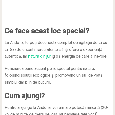
Ce face acest loc special?
La Andolia, te poți deconecta complet de agitația de zi cu
zi. Gazdele sunt mereu atente să îți ofere o experiență
autentică, iar
natura din jur
îți dă energia de care ai nevoie.
Pensiunea pune accent pe respectul pentru natură,
folosind soluții ecologice și promovând un stil de viață
simplu, dar plin de bucurii.
Cum ajungi?
Pentru a ajunge la Andolia, vei urma o potecă marcată (20-
25 de minute de mers pe jos), iar bagajele tale vor fi