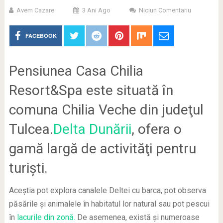
Avem Cazare
3 Ani Ago
Niciun Comentariu
FACEBOOK
Pensiunea Casa Chilia
Resort&Spa este situată în
comuna Chilia Veche din judeţul
Tulcea.
Delta Dunării
, ofera o
gamă largă de activităţi pentru
turişti.
Aceştia pot explora canalele Deltei cu barca, pot observa
păsările şi animalele în habitatul lor natural sau pot pescui
în
lacurile din zonă.
De asemenea, există şi numeroase