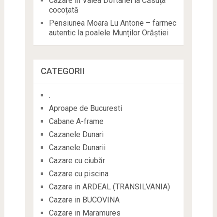
Cazare în Valea Doftanei la Căsuța
cocoțată
Pensiunea Moara Lu Antone – farmec
autentic la poalele Munților Orăștiei
CATEGORII
.
Aproape de Bucuresti
Cabane A-frame
Cazanele Dunari
Cazanele Dunarii
Cazare cu ciubăr
Cazare cu piscina
Cazare in ARDEAL (TRANSILVANIA)
Cazare in BUCOVINA
Cazare in Maramures