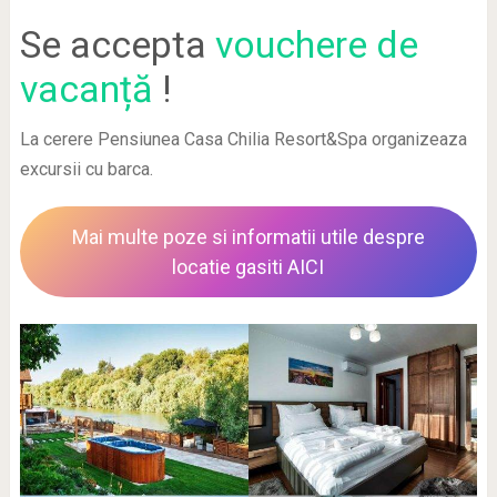
Se accepta
vouchere de
vacanță
!
La cerere Pensiunea Casa Chilia Resort&Spa organizeaza
excursii cu barca.
Mai multe poze si informatii utile despre
locatie gasiti AICI