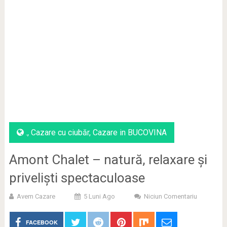
.
,
Cazare cu ciubăr
,
Cazare in BUCOVINA
Amont Chalet – natură, relaxare și
priveliști spectaculoase
Avem Cazare
5 Luni Ago
Niciun Comentariu
FACEBOOK