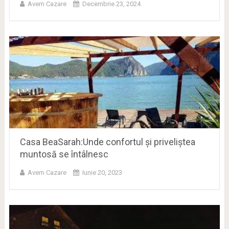
Avem Cazare
Decembrie 23, 2024
Casa BeaSarah:Unde confortul și priveliștea
muntosă se întâlnesc
Avem Cazare
Iunie 20, 2023