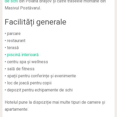
de schi
din Poiana Brașov și către traseele montane din
Masivul Postăvarul.
Facilități generale
• parcare
• restaurant
• terasă
•
piscină interioară
• centru spa și wellness
• sală de fitness
• spații pentru conferințe și evenimente
• loc de joacă pentru copii
• depozit pentru echipamente de schi
Hotelul pune la dispoziție mai multe tipuri de camere și
apartamente: