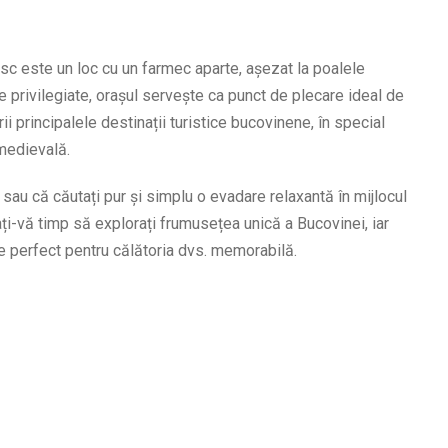
c este un loc cu un farmec aparte, așezat la poalele
e privilegiate, orașul servește ca punct de plecare ideal de
i principalele destinații turistice bucovinene, în special
medievală.
sau că căutați pur și simplu o evadare relaxantă în mijlocul
ați-vă timp să explorați frumusețea unică a Bucovinei, iar
 perfect pentru călătoria dvs. memorabilă.