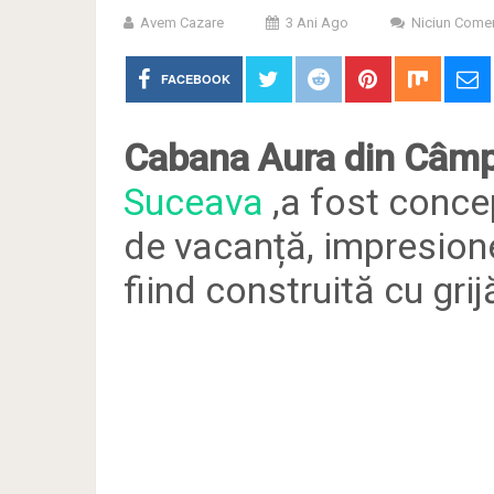
Avem Cazare
3 Ani Ago
Niciun Comen
FACEBOOK
Cabana Aura din Câm
Suceava
,a fost conce
de vacanță, impresione
fiind construită cu grij