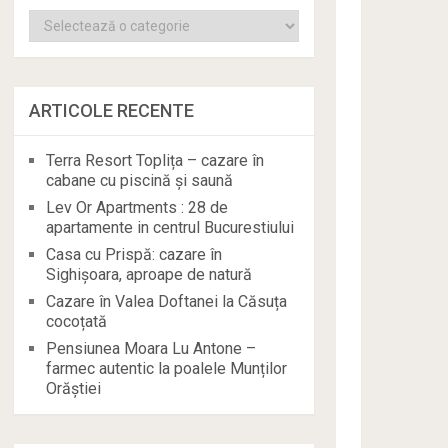
Categorii
ARTICOLE RECENTE
Terra Resort Toplița – cazare în
cabane cu piscină și saună
Lev Or Apartments : 28 de
apartamente in centrul Bucurestiului
Casa cu Prispă: cazare în
Sighișoara, aproape de natură
Cazare în Valea Doftanei la Căsuța
cocoțată
Pensiunea Moara Lu Antone –
farmec autentic la poalele Munților
Orăștiei