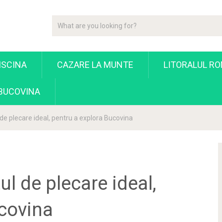
ISCINA
CAZARE LA MUNTE
LITORALUL R
 BUCOVINA
e plecare ideal, pentru a explora Bucovina
l de plecare ideal,
ucovina