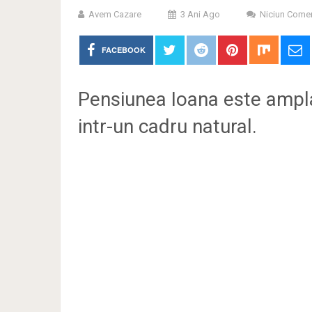
Avem Cazare
3 Ani Ago
Niciun Comen
FACEBOOK
Pensiunea Ioana este ampl
intr-un cadru natural.