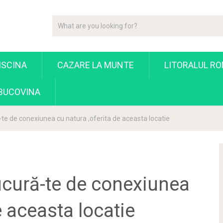
ISCINA
CAZARE LA MUNTE
LITORALUL R
 BUCOVINA
e de conexiunea cu natura ,oferita de aceasta locatie
cură-te de conexiunea
e aceasta locatie