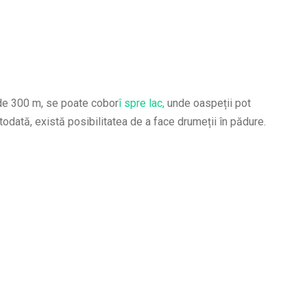
ă de 300 m, se poate cobor
î spre lac,
unde oaspeții pot
todată, există posibilitatea de a face drumeții în pădure.