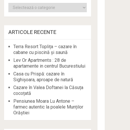
Categorii
ARTICOLE RECENTE
Terra Resort Toplița – cazare în
cabane cu piscină și saună
Lev Or Apartments : 28 de
apartamente in centrul Bucurestiului
Casa cu Prispă: cazare în
Sighișoara, aproape de natură
Cazare în Valea Doftanei la Căsuța
cocoțată
Pensiunea Moara Lu Antone –
farmec autentic la poalele Munților
Orăștiei