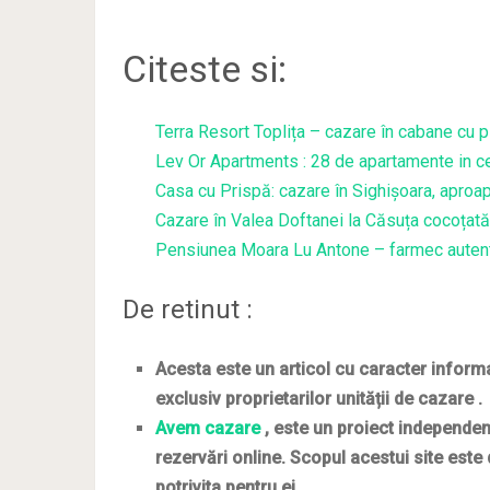
Citeste si:
Terra Resort Toplița – cazare în cabane cu p
Lev Or Apartments : 28 de apartamente in ce
Casa cu Prispă: cazare în Sighișoara, aproa
Cazare în Valea Doftanei la Căsuța cocoțat
Pensiunea Moara Lu Antone – farmec autenti
De retinut :
Acesta este un articol cu caracter informat
exclusiv proprietarilor unității de cazare .
Avem cazare
, este un proiect independen
rezervări online. Scopul acestui site este
potrivita pentru ei