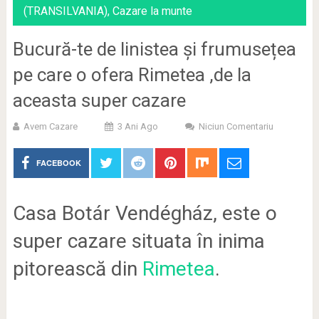
(TRANSILVANIA)
,
Cazare la munte
Bucură-te de linistea și frumusețea
pe care o ofera Rimetea ,de la
aceasta super cazare
Avem Cazare
3 Ani Ago
Niciun Comentariu
FACEBOOK
Casa Botár Vendégház, este o
super cazare situata în inima
pitorească din
Rimetea
.