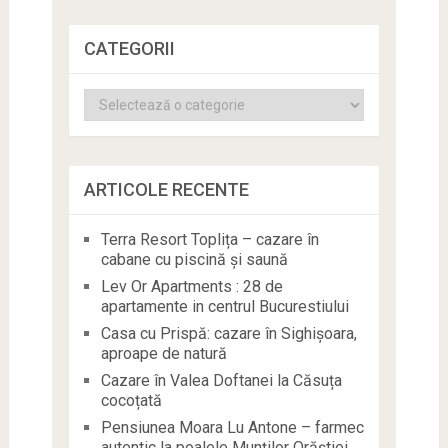
CATEGORII
Categorii
ARTICOLE RECENTE
Terra Resort Toplița – cazare în
cabane cu piscină și saună
Lev Or Apartments : 28 de
apartamente in centrul Bucurestiului
Casa cu Prispă: cazare în Sighișoara,
aproape de natură
Cazare în Valea Doftanei la Căsuța
cocoțată
Pensiunea Moara Lu Antone – farmec
autentic la poalele Munților Orăștiei