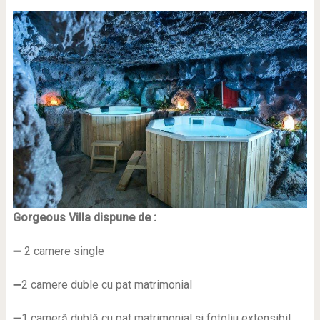
Gorgeous Villa dispune de :
➖ 2 camere single
➖2 camere duble cu pat matrimonial
➖1 cameră dublă cu pat matrimonial și fotoliu extensibil