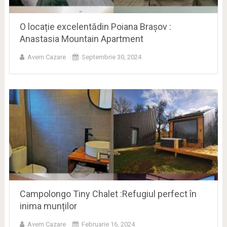
O locație excelentădin Poiana Brașov :
Anastasia Mountain Apartment
Avem Cazare
Septembrie 30, 2024
Campolongo Tiny Chalet :Refugiul perfect în
inima munților
Avem Cazare
Februarie 16, 2024