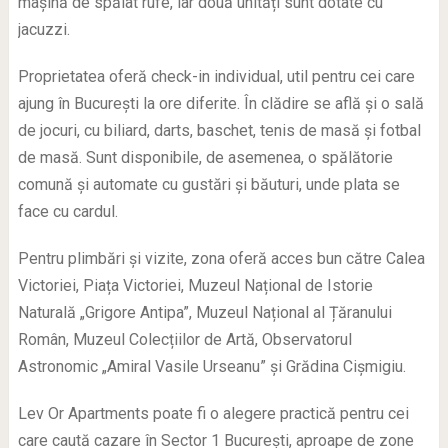
mașină de spălat rufe, iar două unități sunt dotate cu
jacuzzi.
Proprietatea oferă check-in individual, util pentru cei care
ajung în București la ore diferite. În clădire se află și o sală
de jocuri, cu biliard, darts, baschet, tenis de masă și fotbal
de masă. Sunt disponibile, de asemenea, o spălătorie
comună și automate cu gustări și băuturi, unde plata se
face cu cardul.
Pentru plimbări și vizite, zona oferă acces bun către Calea
Victoriei, Piața Victoriei, Muzeul Național de Istorie
Naturală „Grigore Antipa”, Muzeul Național al Țăranului
Român, Muzeul Colecțiilor de Artă, Observatorul
Astronomic „Amiral Vasile Urseanu” și Grădina Cișmigiu.
Lev Or Apartments poate fi o alegere practică pentru cei
care caută cazare în Sector 1 București, aproape de zone