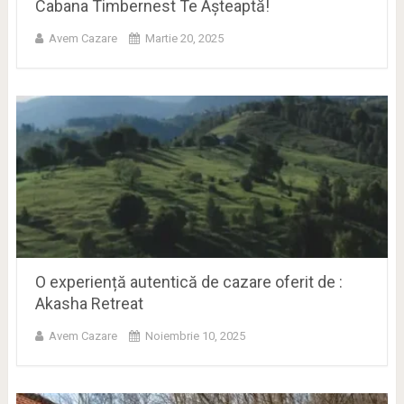
Cabana Timbernest Te Așteaptă!
Avem Cazare
Martie 20, 2025
O experiență autentică de cazare oferit de :
Akasha Retreat
Avem Cazare
Noiembrie 10, 2025