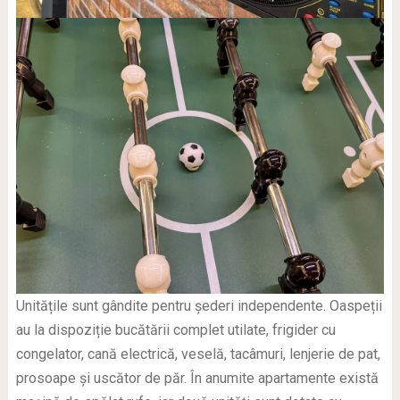
Unitățile sunt gândite pentru șederi independente. Oaspeții
au la dispoziție bucătării complet utilate, frigider cu
congelator, cană electrică, veselă, tacâmuri, lenjerie de pat,
prosoape și uscător de păr. În anumite apartamente există